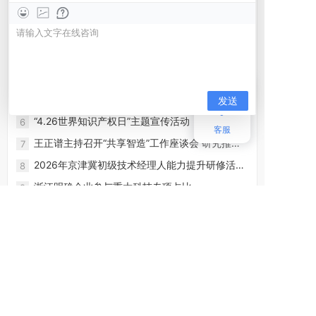
《河北日报》头版|河北中小科技企业有专属保险
1
了
工业和信息化部中小企业局关于开展2026年度科
2
技型中小企业评价工作的通知
一图速览2026年前4个月我国知识产权统计数据
3
（知识产权报）
王正谱在廊坊市调研 深度融入京津冀协同发展大
4
局 在对接京津服务京津中更好发展自己
省委常委会召开扩大会议 深入学习贯彻习近平总
5
书记重要指示精神 以高水平安全保障高质量发展
“4.26世界知识产权日”主题宣传活动
6
客服
王正谱主持召开“共享智造”工作座谈会 研究推进
7
我省重点特色产业集群“共享智造”工作
2026年京津冀初级技术经理人能力提升研修活动
8
（保定站）举办
浙江明确企业参与重大科技专项占比
9
关于印发2026年度京津冀协同创新专项项目申报
10
指南的通知
宣化区知识产权公共服务平台
我们是地区性的专业知识产权机构，为地区企业、个人
提供优质高效的知识产权政策解答、项目申报等工作