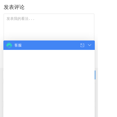
护工作成绩突出集体和个人（知识产权报）
发表评论
客服
匿名评论，需审核
0/1000
提交评论
没有更多评论了
服务热线
0313-3882582
最新资讯