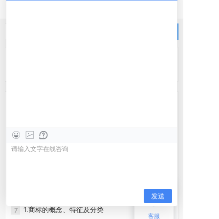
没有更多评论了
服务热线
0313-3882582
最新资讯
为什么“快乐的时光总是短暂的”
1
6.商标注册相对理由审查（2）
2
5.商标注册相对理由审查（1）
3
4.商标注册绝对理由之显著性审查
4
3.商标注册绝对理由之禁用、禁注标志审查
5
2.商标的分类及商标法制沿革
6
1.商标的概念、特征及分类
7
客服